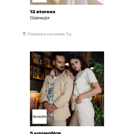
12 storeez
Одежда
Показать на схеме ТЦ
5 кармаNов