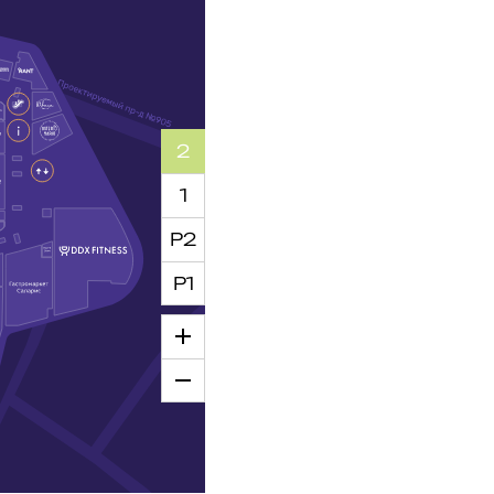
2
1
Р2
Р1