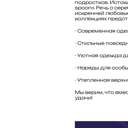
подростков. Истоки
spoon». Речь о се
искренней любовью
коллекциях предст
- Современная оде
- Стильные повсед
- Уютная одежда д
- Наряды для особы
- Утепленная верх
Мы верим, что вмес
удачи!