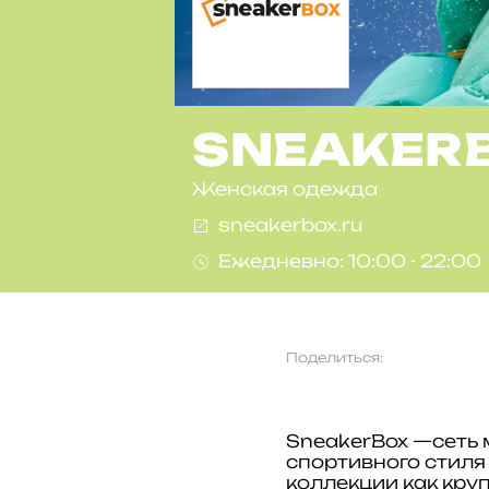
SNEAKER
Женская одежда
sneakerbox.ru
Ежедневно: 10:00 - 22:00
Поделиться:
SneakerBox —сеть 
спортивного стиля
коллекции как круп