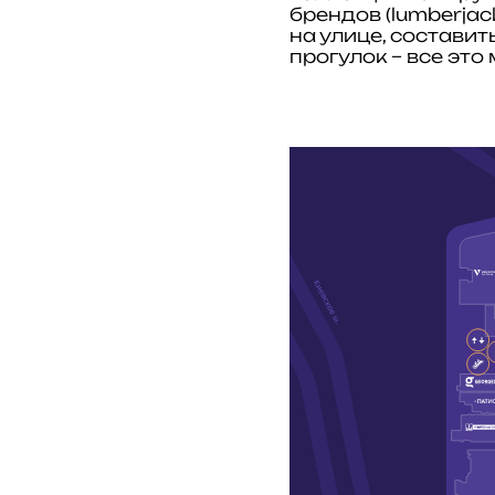
брендов (lumberjack
на улице, состави
прогулок – все это