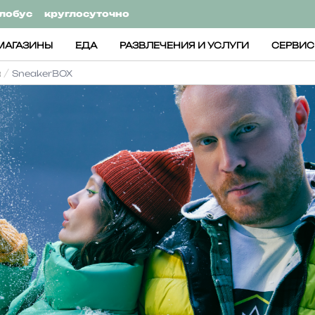
лобус
круглосуточно
МАГАЗИНЫ
ЕДА
РАЗВЛЕЧЕНИЯ И УСЛУГИ
СЕРВИ
а
SneakerBOX