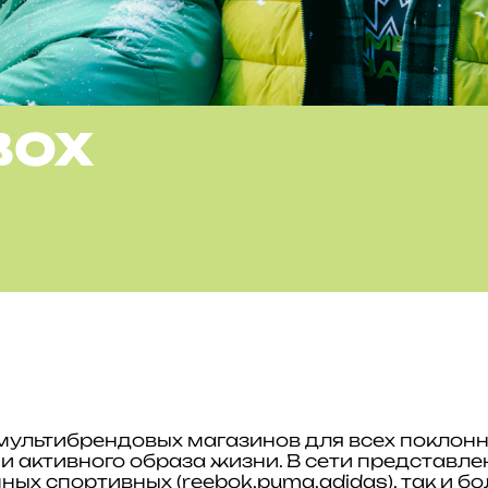
BOX
мультибрендовых магазинов для всех поклон
 и активного образа жизни. В сети представл
ных спортивных (reebok,puma,adidas), так и б