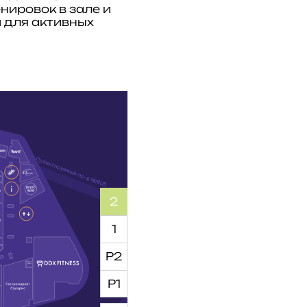
енировок в зале и
 для активных
2
1
Р2
Р1