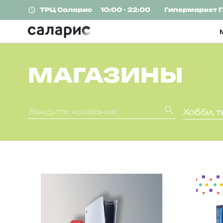
ТРЦ
Саларис
10:00 - 22:00
Гипермаркет
Г
МАГАЗИНЫ
Хобби, т