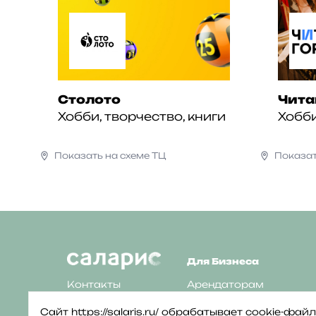
Столото
Чита
Хобби, творчество, книги
Хобби
Показать на схеме ТЦ
Показат
Для Бизнеса
Контакты
Арендаторам
Парковка
Рекламодателям
Сайт https://salaris.ru/ обрабатывает cookie-ф