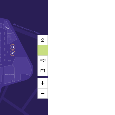
2
1
Р2
Р1