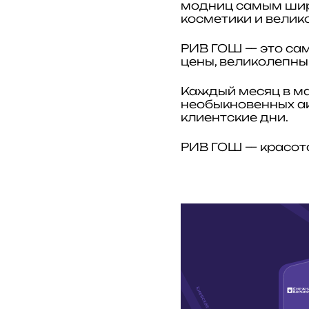
модниц самым шир
косметики и велик
РИВ ГОШ — это сам
цены, великолепны
Каждый месяц в ма
необыкновенных ак
клиентские дни.
РИВ ГОШ — красота