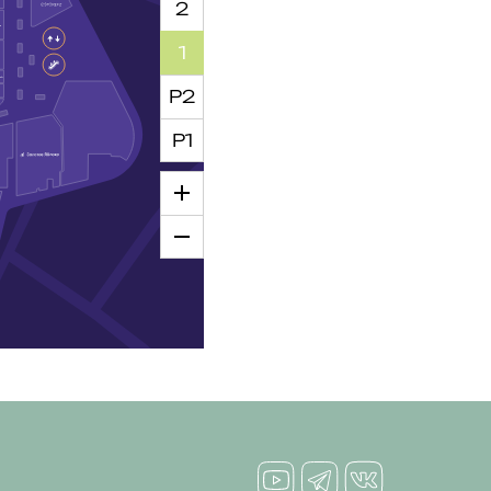
2
1
Р2
Р1