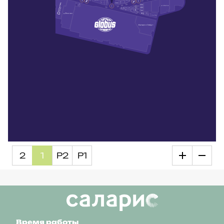
2
1
Р2
Р1
Время работы