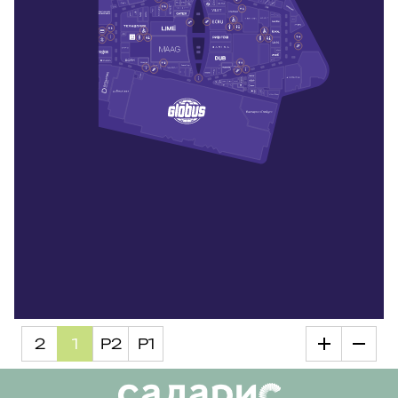
2
1
Р2
Р1