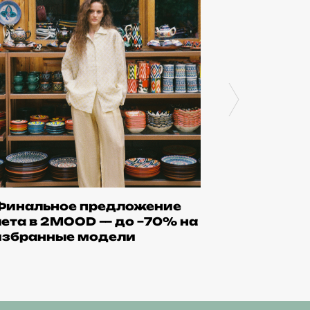
Финальное предложение
Летние с
лета в 2MOOD — до −70% на
избранные модели