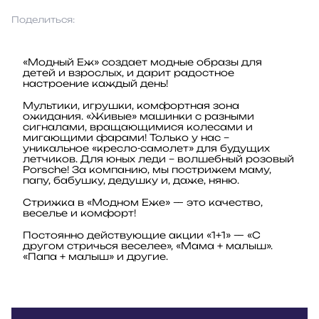
Поделиться:
«Модный Еж» создает модные образы для
детей и взрослых, и дарит радостное
настроение каждый день!
Мультики, игрушки, комфортная зона
ожидания. «Живые» машинки с разными
сигналами, вращающимися колесами и
мигающими фарами! Только у нас –
уникальное «кресло-самолет» для будущих
летчиков. Для юных леди – волшебный розовый
Porsche! За компанию, мы пострижем маму,
папу, бабушку, дедушку и, даже, няню.
Стрижка в «Модном Еже» — это качество,
веселье и комфорт!
Постоянно действующие акции «1+1» — «С
другом стричься веселее», «Мама + малыш».
«Папа + малыш» и другие.